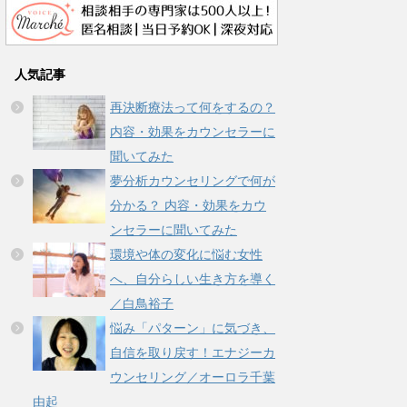
人気記事
再決断療法って何をするの？
内容・効果をカウンセラーに
聞いてみた
夢分析カウンセリングで何が
分かる？ 内容・効果をカウ
ンセラーに聞いてみた
環境や体の変化に悩む女性
へ、自分らしい生き方を導く
／白鳥裕子
悩み「パターン」に気づき、
自信を取り戻す！エナジーカ
ウンセリング／オーロラ千葉
由起