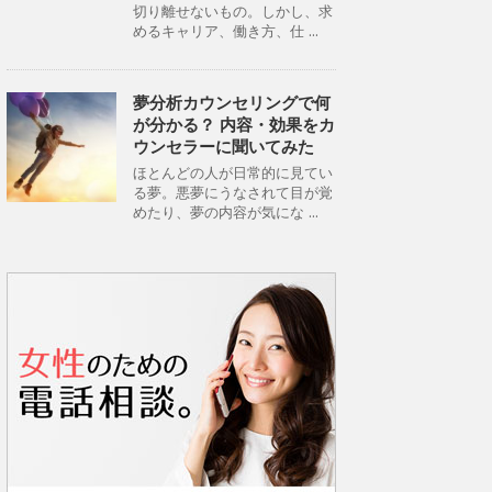
切り離せないもの。しかし、求
めるキャリア、働き方、仕 ...
夢分析カウンセリングで何
が分かる？ 内容・効果をカ
ウンセラーに聞いてみた
ほとんどの人が日常的に見てい
る夢。悪夢にうなされて目が覚
めたり、夢の内容が気にな ...