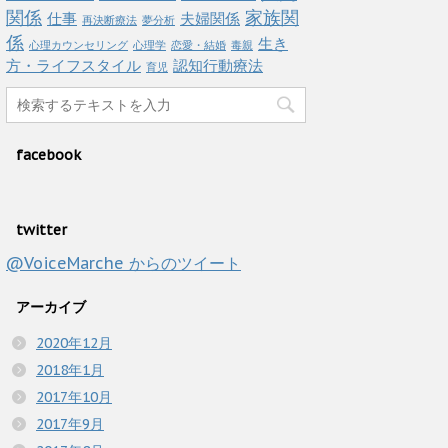
関係
家族関
仕事
夫婦関係
再決断療法
夢分析
係
生き
心理カウンセリング
心理学
恋愛・結婚
毒親
方・ライフスタイル
認知行動療法
育児
facebook
twitter
@VoiceMarche からのツイート
アーカイブ
2020年12月
2018年1月
2017年10月
2017年9月