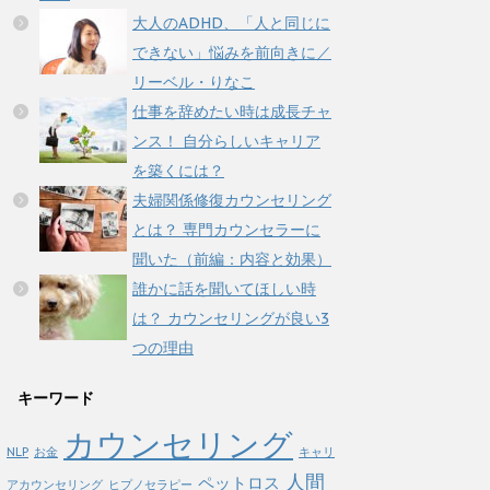
大人のADHD、「人と同じに
できない」悩みを前向きに／
リーベル・りなこ
仕事を辞めたい時は成長チャ
ンス！ 自分らしいキャリア
を築くには？
夫婦関係修復カウンセリング
とは？ 専門カウンセラーに
聞いた（前編：内容と効果）
誰かに話を聞いてほしい時
は？ カウンセリングが良い3
つの理由
キーワード
カウンセリング
NLP
お金
キャリ
人間
ペットロス
アカウンセリング
ヒプノセラピー